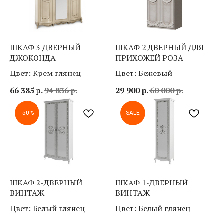
ШКАФ 3 ДВЕРНЫЙ
ШКАФ 2 ДВЕРНЫЙ ДЛЯ
ДЖОКОНДА
ПРИХОЖЕЙ РОЗА
Цвет: Крем глянец
Цвет: Бежевый
В «Созвездии мебели» Вы можете купить мебель
66 385
р.
94 836
р.
29 900
р.
60 000
р.
и предметы интерьера на любой вкус, заказав
удобную доставку по городу, а также
профессиональную сборку. Чтобы узнать
стоимость доставки и сборки, просто позвоните
-50%
SALE
нам по номеру
89506804488
. Мы с удовольствием
проконсультируем Вас и ответим на все вопросы.
ШКАФ 2-ДВЕРНЫЙ
ШКАФ 1-ДВЕРНЫЙ
ВИНТАЖ
ВИНТАЖ
Цвет: Белый глянец
Цвет: Белый глянец